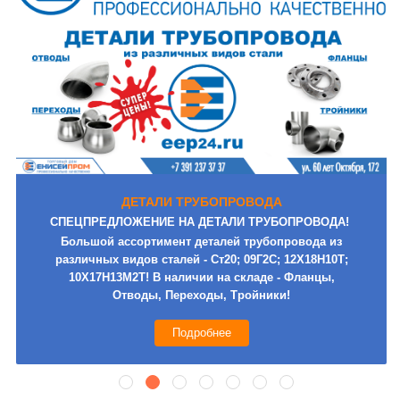
ДЕТАЛИ ТРУБОПРОВОДА
СПЕЦПРЕДЛОЖЕНИЕ НА ДЕТАЛИ ТРУБОПРОВОДА!
Большой ассортимент деталей трубопровода из
различных видов сталей - Ст20; 09Г2С; 12Х18Н10Т;
10Х17Н13М2Т! В наличии на складе -
Фланцы,
Отводы, Переходы, Тройники
!
Подробнее