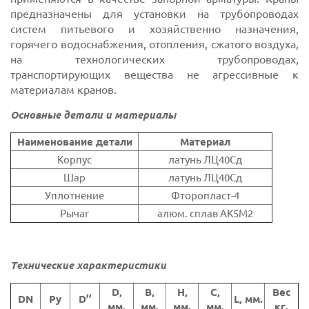
предназначены для установки на трубопроводах
систем питьевого и хозяйственно назначения,
горячего водоснабжения, отопления, сжатого воздуха,
на технологических трубопроводах,
транспортирующих вещества не агрессивные к
материалам кранов.
Основные детали и материалы
Наименование детали
Материал
Корпус
латунь ЛЦ40Сд
Шар
латунь ЛЦ40Сд
Уплотнение
Фторопласт-4
Рычаг
алюм. сплав АК5М2
Технические характеристики
D,
B,
H,
C,
Вес
DN
Ру
D’’
L, мм.
мм.
мм.
мм.
мм.
кг.