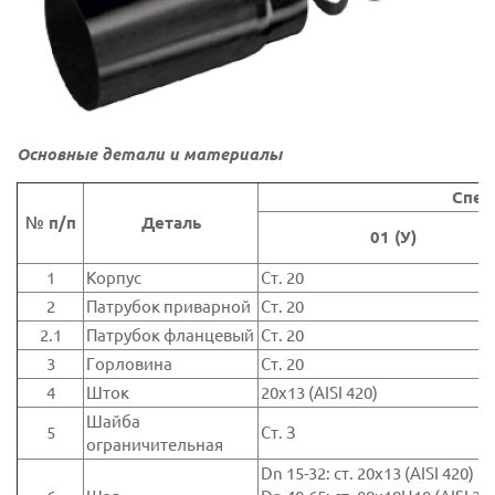
Основные детали и материалы
Спец
№ п/п
Деталь
01 (У)
1
Корпус
Ст. 20
2
Патрубок приварной
Ст. 20
2.1
Патрубок фланцевый
Ст. 20
3
Горловина
Ст. 20
4
Шток
20x13 (AISI 420)
Шайба
5
Ст. З
ограничительная
Dn 15-32: ст. 20х13 (AISI 420)