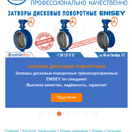
ЗАТВОРЫ ДИСКОВЫЕ ПОВОРОТНЫЕ
Затворы дисковые поворотные трёхэксцентриковые
ENISEY по спеццене!
Высокое качество, надёжность, гарантия!
Подробнее
Главная
\
Каталог продукции
\
Краны шаровые
\
Краны стальные