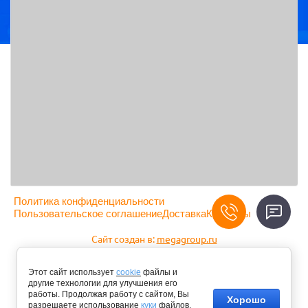
Политика конфиденциальности
Пользовательское соглашение
Доставка
Контакты
Сайт создан в:
megagroup.ru
Карта сайта
Этот сайт использует
cookie
файлы и
© 2001 - 2026 ООО "ТД Енисейпром"
другие технологии для улучшения его
работы. Продолжая работу с сайтом, Вы
Хорошо
Данный ресурс не является публичной офертой и носит
разрешаете использование
куки
файлов.