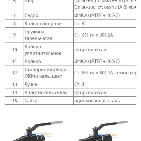
6
Шар
Dn 40-65: ст. 08х18Н10 (AISI 30
Dn 80-300: ст. 08х13 (AISI 409)
7
Седло
Ф4К20 (PTFE + 20%С)
8
Кольцо опорное
Ст. З
Пружина
9
Ст. 65Г или 60С2А
тарельчатая
Кольцо
10
фторсилоксан
уплотнительное
11
Кольцо
Ф4К20 (PTFE + 20%С)
Стопорное кольцо
12
Ст. 65Г или 60С2А темно-сер
ЛКМ-эмаль, цвет
13
Ручка
Ст. З
14
Уплотнитель седла
фторсилоксан
15
Гайка
оцинкованная сталь